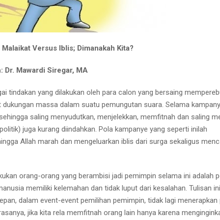
Malaikat Versus Iblis; Dimanakah Kita?
: Dr. Mawardi Siregar, MA
gai tindakan yang dilakukan oleh para calon yang bersaing mempere
at dukungan massa dalam suatu pemungutan suara. Selama kampan
 sehingga saling menyudutkan, menjelekkan, memfitnah dan saling 
politik) juga kurang diindahkan. Pola kampanye yang seperti inilah
ehingga Allah marah dan mengeluarkan iblis dari surga sekaligus men
kukan orang-orang yang berambisi jadi pemimpin selama ini adalah p
nusia memiliki kelemahan dan tidak luput dari kesalahan. Tulisan in
pan, dalam event-event pemilihan pemimpin, tidak lagi menerapkan 
 rasanya, jika kita rela memfitnah orang lain hanya karena mengingink