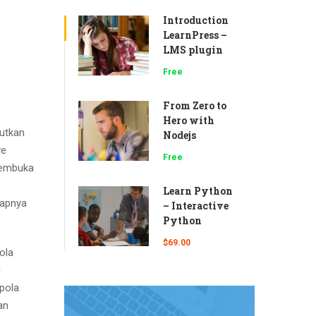
Introduction
LearnPress –
LMS plugin
Free
From Zero to
Hero with
butkan
Nodejs
ye
Free
membuka
Learn Python
capnya
– Interactive
Python
$69.00
ola
i
pola
an