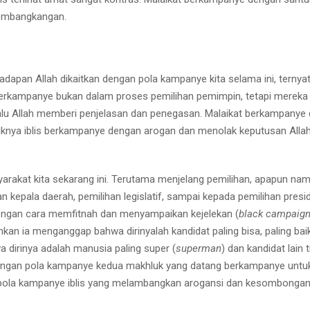
pembangkangan.
hadapan Allah dikaitkan dengan pola kampanye kita selama ini, ternyat
s berkampanye bukan dalam proses pemilihan pemimpin, tetapi mereka 
 lalu Allah memberi penjelasan dan penegasan. Malaikat berkampanye
knya iblis berkampanye dengan arogan dan menolak keputusan Alla
arakat kita sekarang ini. Terutama menjelang pemilihan, apapun na
an kepala daerah, pemilihan legislatif, sampai kepada pemilihan presi
engan cara memfitnah dan menyampaikan kejelekan (
black campaig
hkan ia menganggap bahwa dirinyalah kandidat paling bisa, paling baik
 dirinya adalah manusia paling super (
superman
) dan kandidat lain 
n dengan pola kampanye kedua makhluk yang datang berkampanye untu
ai pola kampanye iblis yang melambangkan arogansi dan kesombongan