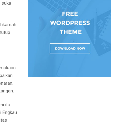
g suka
 mahkamah
nutup
ermukaan
paikan
enaran.
kangan.
i itu
i Engkau
itas