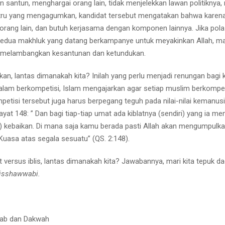
 santun, menghargai orang lain, tidak menjelekkan lawan politiknya
stru yang mengagumkan, kandidat tersebut mengatakan bahwa karen
orang lain, dan butuh kerjasama dengan komponen lainnya. Jika pola
 kedua makhluk yang datang berkampanye untuk meyakinkan Allah, m
ng melambangkan kesantunan dan ketundukan.
kan, lantas dimanakah kita? Inilah yang perlu menjadi renungan bagi k
dalam berkompetisi, Islam mengajarkan agar setiap muslim berkompet
etisi tersebut juga harus berpegang teguh pada nilai-nilai kemanus
yat 148: ” Dan bagi tiap-tiap umat ada kiblatnya (sendiri) yang ia m
kebaikan. Di mana saja kamu berada pasti Allah akan mengumpulk
Kuasa atas segala sesuatu” (QS. 2:148).
 versus iblis, lantas dimanakah kita? Jawabannya, mari kita tepuk d
bisshawwabi.
Adab dan Dakwah