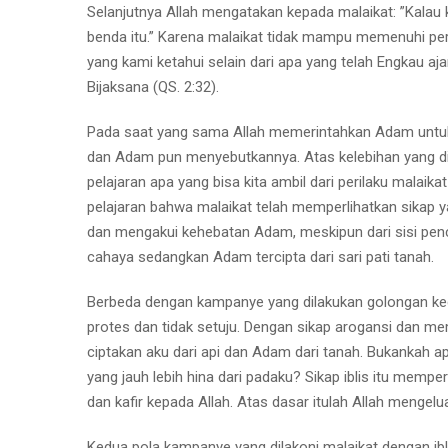
Selanjutnya Allah mengatakan kepada malaikat: ”Kal
benda itu.” Karena malaikat tidak mampu memenuhi perm
yang kami ketahui selain dari apa yang telah Engkau 
Bijaksana (QS. 2:32).
Pada saat yang sama Allah memerintahkan Adam untu
dan Adam pun menyebutkannya. Atas kelebihan yang d
pelajaran apa yang bisa kita ambil dari perilaku malaik
pelajaran bahwa malaikat telah memperlihatkan sikap
dan mengakui kehebatan Adam, meskipun dari sisi pencip
cahaya sedangkan Adam tercipta dari sari pati tanah.
Berbeda dengan kampanye yang dilakukan golongan kedua,
protes dan tidak setuju. Dengan sikap arogansi dan m
ciptakan aku dari api dan Adam dari tanah. Bukankah 
yang jauh lebih hina dari padaku? Sikap iblis itu mem
dan kafir kepada Allah. Atas dasar itulah Allah mengeluar
Kedua pola kampanye yang dilakoni malaikat dengan ibl