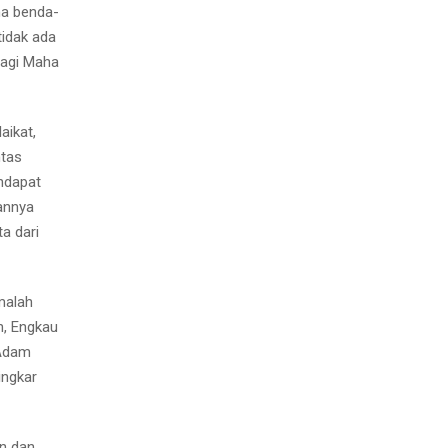
ma benda-
tidak ada
lagi Maha
ikat,
ntas
endapat
annya
a dari
malah
n, Engkau
 Adam
ingkar
un dan