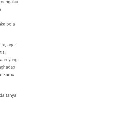
, mengakui
a
aka pola
ita, agar
isi
iaan yang
enghadap
an kamu
ada tanya