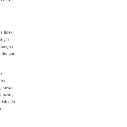
a tidak
ingin
 dengan
h dengan
ma
den.
n
) lawan
, paling
tidak ada
k
.