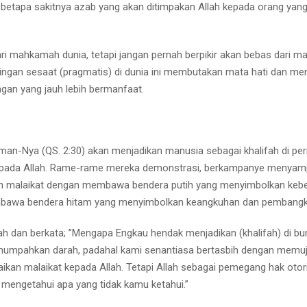
ir betapa sakitnya azab yang akan ditimpakan Allah kepada orang yan
as dari mahkamah dunia, tetapi jangan pernah berpikir akan bebas dari
ingan sesaat (pragmatis) di dunia ini membutakan mata hati dan me
ngan yang jauh lebih bermanfaat.
an-Nya (QS. 2:30) akan menjadikan manusia sebagai khalifah di p
kepada Allah. Rame-rame mereka demonstrasi, berkampanye menyam
lah malaikat dengan membawa bendera putih yang menyimbolkan keb
membawa bendera hitam yang menyimbolkan keangkuhan dan pembang
h dan berkata; ”Mengapa Engkau hendak menjadikan (khalifah) di bum
umpahkan darah, padahal kami senantiasa bertasbih dengan memuj
ikan malaikat kepada Allah. Tetapi Allah sebagai pemegang hak otor
mengetahui apa yang tidak kamu ketahui.”