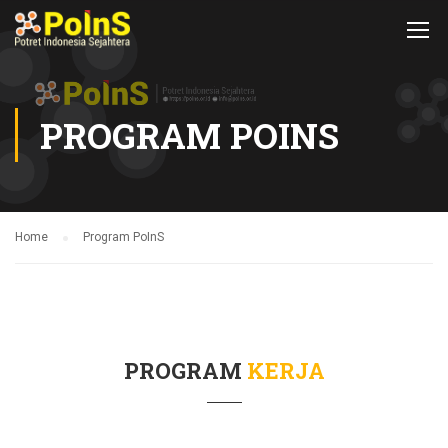
PROGRAM POINS
Home
Program PoInS
PROGRAM
KERJA