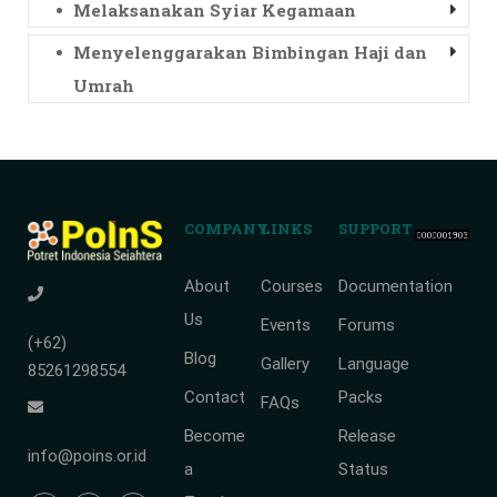
Melaksanakan Syiar Kegamaan
Menyelenggarakan Bimbingan Haji dan
Umrah
COMPANY
LINKS
SUPPORT
About
Courses
Documentation
Us
Events
Forums
(+62)
Blog
Gallery
Language
85261298554
Contact
Packs
FAQs
Become
Release
info@poins.or.id
a
Status