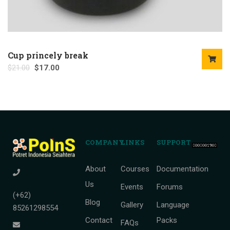
Cup princely break
$
21.00
$
17.00
COMPANY
LINKS
SUPPORT
About
Courses
Documentation
Us
Events
Forums
(+62)
Blog
Gallery
Language
85261298554
Contact
Packs
FAQs