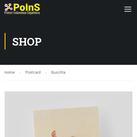
SHOP
Home
Postcard
Buschla