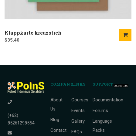
Klappkarte kreuzstich
$
35.40
COMPANY
LINKS
SUPPORT
About
Courses
Documentation
Us
Events
Forums
(+62)
Blog
Gallery
Language
85261298554
Contact
Packs
FAQs